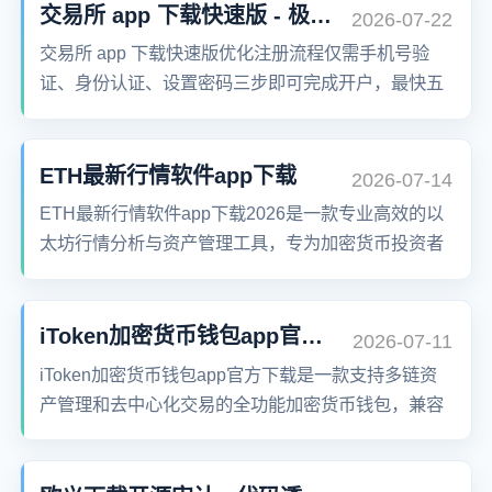
交易所 app 下载快速版 - 极速注册三步完成开户
2026-07-22
交易所 app 下载快速版优化注册流程仅需手机号验
证、身份认证、设置密码三步即可完成开户，最快五
分钟开始交易，高效便捷不浪费时间。
ETH最新行情软件app下载
2026-07-14
ETH最新行情软件app下载2026是一款专业高效的以
太坊行情分析与资产管理工具，专为加密货币投资者
打造。致力于提供实时、精准、全面的ETH价格走
势、链上数据与市场深度分析，帮助用户及时掌握交
易黄金时机。支持多平台同步、智能预警、K线图
iToken加密货币钱包app官方下载
2026-07-11
表、交易记录追溯等功能，安全稳定，操作便捷，是
iToken加密货币钱包app官方下载是一款支持多链资
您投资以太坊的首选伴侣。
产管理和去中心化交易的全功能加密货币钱包，兼容
比特币、以太坊、BNB Chain等主流链，提供安全存
储、一键兑换、NFT管理与离线签名功能，助您轻松